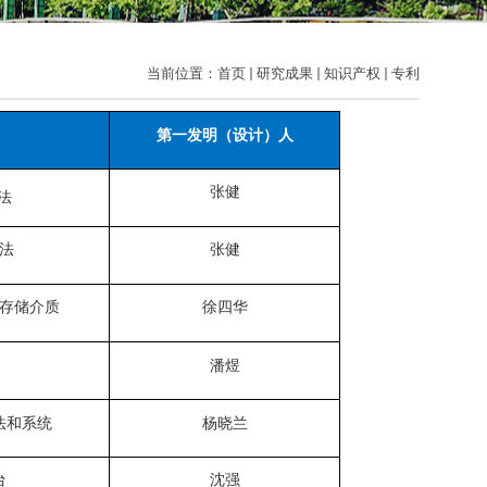
当前位置：
首页
研究成果
知识产权
专利
第一发明（设计）人
张健
法
法
张健
存储介质
徐四华
潘煜
法和系统
杨晓兰
台
沈强