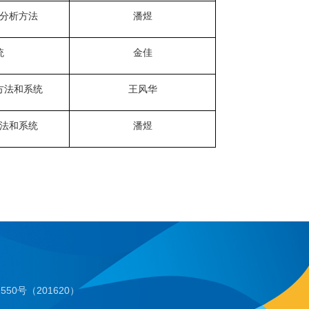
分析方法
潘煜
统
金佳
方法和系统
王风华
法和系统
潘煜
50号（201620）