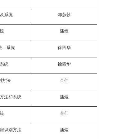
及系统
邓莎莎
统
潘煜
法、系统
徐四华
系统
徐四华
测方法
金佳
方法和系统
潘煜
统
金佳
房识别方法
潘煜